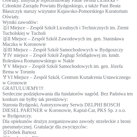
Oświaty. Instytucje reprezentowały Panie Iwona Lichocka –
Członkini Zarządu Powiatu Bydgoskiego, a także Pani Beata
Błaszczyk starszy wizytator Kujawsko-Pomorskiego Kuratorium
Oświaty.
Wyniki zawodów:
🥇I Miejsce – Zespół Szkół Licealnych i Technicznych im. Ziemi
Tucholskiej w Tucholi
🥈II Miejsce – Zespół Szkół Zawodowych im. gen. Stanisława
Maczka w Koronowie
🥉III Miejsce – Zespół Szkół Samochodowych w Bydgoszczy
🏅IV miejsce – Zespół Szkół Żeglugi Śródlądowej im. kmdr.
Bolesława Romanowskiego w Nakle
🏅V Miejsce – Zespół Szkół Samochodowych im. gen. Józefa
Bema w Toruniu
🏅VI Miejsce – Zespół Szkół, Centrum Kształcenia Ustawicznego
w Gronowie
GRATULUJEMY!!!
Serdeczne podziękowania dla fundatorów nagród. Bez Państwa ten
konkurs nie byłby tak prestiżowy:
Starosta Bydgoski, Autoryzowany Serwis DELPHI BOSCH
DIESEL PARTNER w Koronowie, Kapral-Car, PKS Sp. z o.o.
w Bydgoszczy.
Dla opiekunów drużyn zorganizowano zawody strzeleckie z broni
pneumatycznej. Gratulacje dla zwycięzców:
🥇Dobek Bartosz