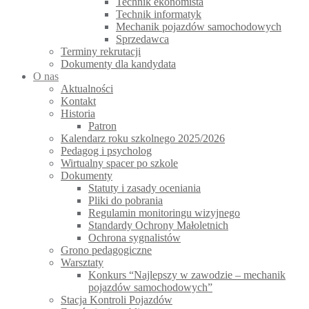
Technik ekonomista
Technik informatyk
Mechanik pojazdów samochodowych
Sprzedawca
Terminy rekrutacji
Dokumenty dla kandydata
O nas
Aktualności
Kontakt
Historia
Patron
Kalendarz roku szkolnego 2025/2026
Pedagog i psycholog
Wirtualny spacer po szkole
Dokumenty
Statuty i zasady oceniania
Pliki do pobrania
Regulamin monitoringu wizyjnego
Standardy Ochrony Małoletnich
Ochrona sygnalistów
Grono pedagogiczne
Warsztaty
Konkurs “Najlepszy w zawodzie – mechanik
pojazdów samochodowych”
Stacja Kontroli Pojazdów