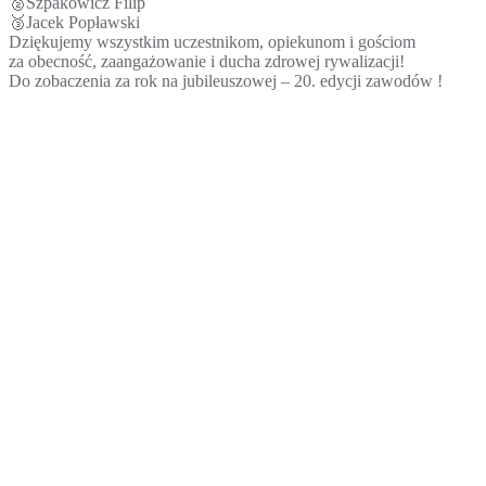
🥈Szpakowicz Filip
🥉Jacek Popławski
Dziękujemy wszystkim uczestnikom, opiekunom i gościom
za obecność, zaangażowanie i ducha zdrowej rywalizacji!
Do zobaczenia za rok na jubileuszowej – 20. edycji zawodów !