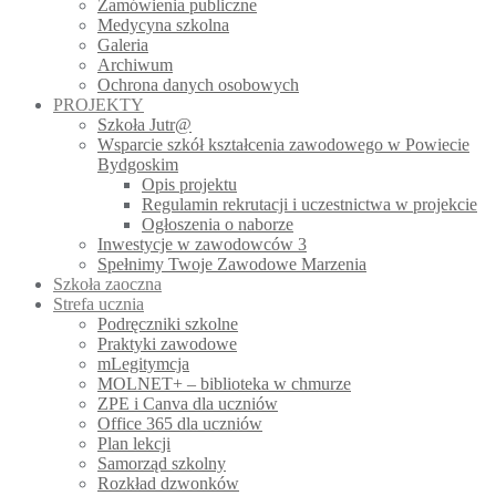
Zamówienia publiczne
Medycyna szkolna
Galeria
Archiwum
Ochrona danych osobowych
PROJEKTY
Szkoła Jutr@
Wsparcie szkół kształcenia zawodowego w Powiecie
Bydgoskim
Opis projektu
Regulamin rekrutacji i uczestnictwa w projekcie
Ogłoszenia o naborze
Inwestycje w zawodowców 3
Spełnimy Twoje Zawodowe Marzenia
Szkoła zaoczna
Strefa ucznia
Podręczniki szkolne
Praktyki zawodowe
mLegitymcja
MOLNET+ – biblioteka w chmurze
ZPE i Canva dla uczniów
Office 365 dla uczniów
Plan lekcji
Samorząd szkolny
Rozkład dzwonków