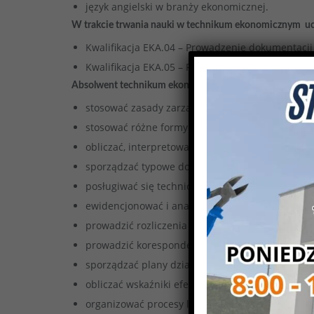
język angielski w branży ekonomicznej.
W trakcie trwania nauki w technikum ekonomicznym uc
Kwalifikacja EKA.04 – Prowadzenie dokumentacji
Kwalifikacja EKA.05 – Prowadzenie spraw kadrow
Absolwent technikum ekonomicznego potrafi:
stosować zasady zarządzania zasobami rzeczowym
stosować różne formy działań marketingowych,
obliczać, interpretować miary statystyczne oraz 
sporządzać typowe dokumenty i sprawozdania dot
posługiwać się technicznymi środkami biurowym
ewidencjonować i analizować operacje gospodar
prowadzić rozliczenia finansowe z budżetem, u
prowadzić korespondencję w sprawach osobowyc
sporządzać plany działania jednostki organizacyj
obliczać wskaźniki efektywności działalności jedn
organizować procesy logistyczne w jednostce org