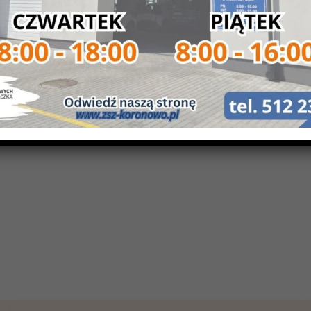
ny pracy, ochrony przeciwpożarowej oraz ochrony środowiska pod
nych zadań zawodowych.
ny może podjąć dalsze kształcenie na dowolnym kierunku studió
ędzy innymi na następujących stanowiskach: