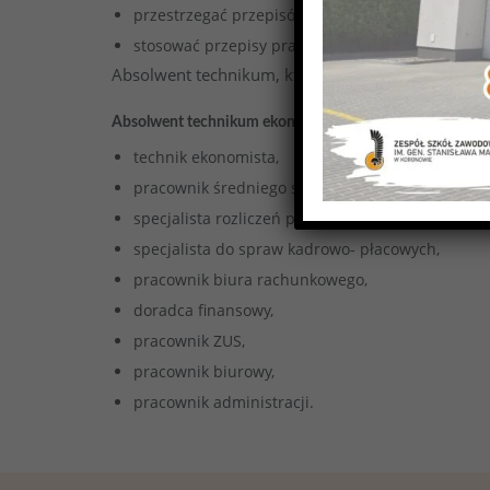
przestrzegać przepisów bezpieczeństwa i higie
stosować przepisy prawa w zakresie wykonywa
Absolwent technikum, który zda egzamin matural
Absolwent technikum ekonomicznego może pracować mi
technik ekonomista,
pracownik średniego szczebla zarządzania,
specjalista rozliczeń podatkowych,
specjalista do spraw kadrowo- płacowych,
pracownik biura rachunkowego,
doradca finansowy,
pracownik ZUS,
pracownik biurowy,
pracownik administracji.