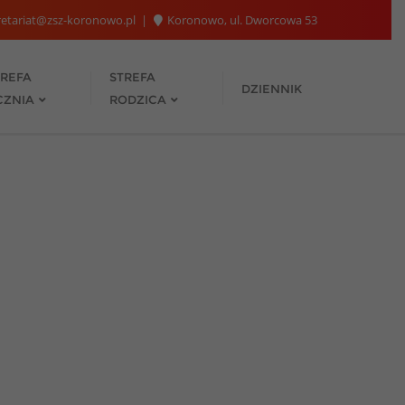
etariat@zsz-koronowo.pl
Koronowo, ul. Dworcowa 53
TREFA
STREFA
DZIENNIK
CZNIA
RODZICA