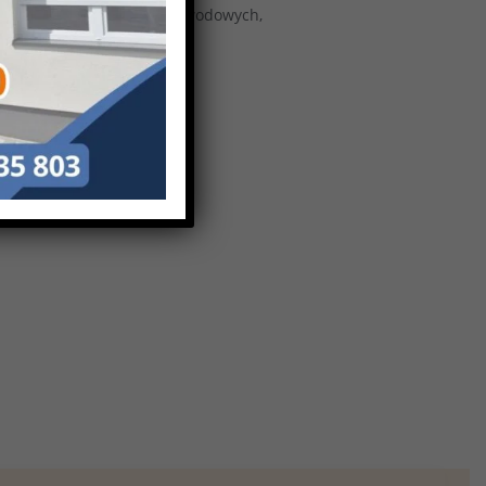
czas wykonywania zadań zawodowych,
w.