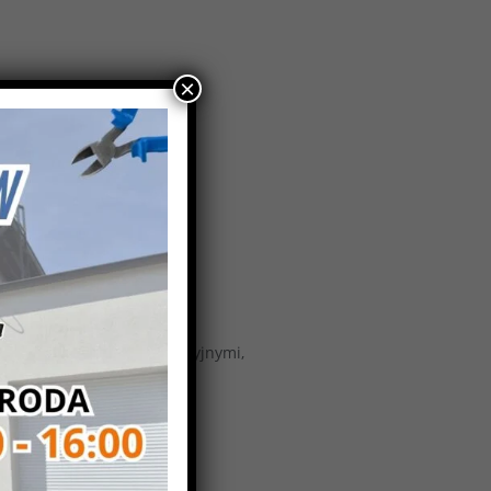
×
ług,
ymi jednostkami organizacyjnymi,