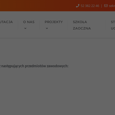
52 382 22 46
sekr
UTACJA
O NAS
PROJEKTY
SZKOŁA
S
ZAOCZNA
U
a z następujących przedmiotów zawodowych: