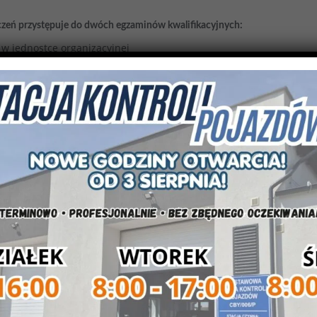
zeń przystępuje do dwóch egzaminów kwalifikacyjnych:
 w jednostce organizacyjnej
o-płacowych i gospodarki finansowej jednostek organizacyjnych
i, finansowymi i ludzkimi,
przetwarzać wyniki,
yczące funkcjonowania przedsiębiorstw, produkcji, sprzedaży i us
i,
cze,
rzędem skarbowym, instytucjami ubezpieczeniowymi, bankami i inn
h, finansowych i handlowych,
nej,
ostki organizacyjnej,
anizacyjnej,