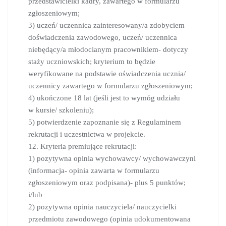
przedstawicielki kadry, zawartego w formularzu
zgłoszeniowym;
3) uczeń/ uczennica zainteresowany/a zdobyciem
doświadczenia zawodowego, uczeń/ uczennica
niebędący/a młodocianym pracownikiem- dotyczy
staży uczniowskich; kryterium to będzie
weryfikowane na podstawie oświadczenia ucznia/
uczennicy zawartego w formularzu zgłoszeniowym;
4) ukończone 18 lat (jeśli jest to wymóg udziału
w kursie/ szkoleniu);
5) potwierdzenie zapoznanie się z Regulaminem
rekrutacji i uczestnictwa w projekcie.
12. Kryteria premiujące rekrutacji:
1) pozytywna opinia wychowawcy/ wychowawczyni
(informacja- opinia zawarta w formularzu
zgłoszeniowym oraz podpisana)- plus 5 punktów;
i/lub
2) pozytywna opinia nauczyciela/ nauczycielki
przedmiotu zawodowego (opinia udokumentowana