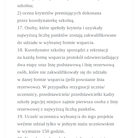
szkolna;
2) ocena kryteriów premiujących dokonana
przez koordynatorkę szkolną.
17. Osoby, które spełniły kryteria i uzyskały
najwyższą liczbę punktów zostają zakwalifikowane
do udziału w wybranej formie wsparcia.
18. Koordynator szkolny sporządzi z rekrutacji
na każdą formę wsparcia protokół odzwierciadlający
dwa etapy oraz listę podstawową i listę rezerwową
osób, które nie zakwalifikowały się do udziału
w danej formie wsparcia (jeśli powstanie lista
rezerwowa). W przypadku rezygnacji ucznia/
uczennicy, przedstawiciela/ przedstawicielki kadry
szkoły jego/jej miejsce zajmie pierwsza osoba z listy
rezerwowej z najwyższą liczbą punktów.
19. Uczeń/ uczennica wybrany/a do tego projektu
weźmie udział tylko w jednym stażu uczniowskim
w wymiarze 150 godzin.