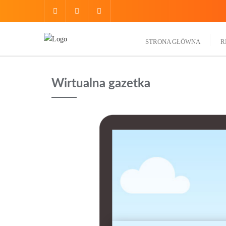
do
treści
STRONA GŁÓWNA
R
Wirtualna gazetka