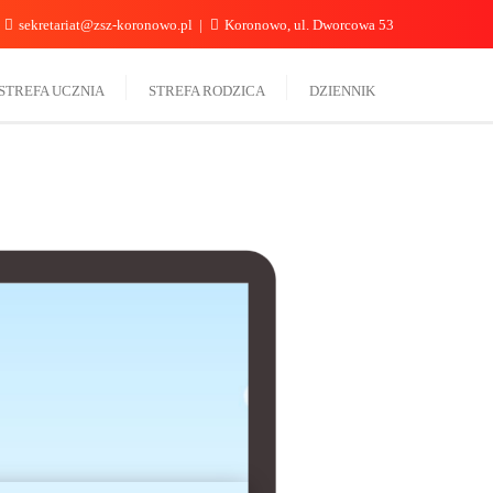
sekretariat@zsz-koronowo.pl
Koronowo, ul. Dworcowa 53
STREFA UCZNIA
STREFA RODZICA
DZIENNIK