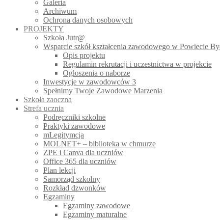
Galeria
Archiwum
Ochrona danych osobowych
PROJEKTY
Szkoła Jutr@
Wsparcie szkół kształcenia zawodowego w Powiecie B
Opis projektu
Regulamin rekrutacji i uczestnictwa w projekcie
Ogłoszenia o naborze
Inwestycje w zawodowców 3
Spełnimy Twoje Zawodowe Marzenia
Szkoła zaoczna
Strefa ucznia
Podręczniki szkolne
Praktyki zawodowe
mLegitymcja
MOLNET+ – biblioteka w chmurze
ZPE i Canva dla uczniów
Office 365 dla uczniów
Plan lekcji
Samorząd szkolny
Rozkład dzwonków
Egzaminy
Egzaminy zawodowe
Egzaminy maturalne