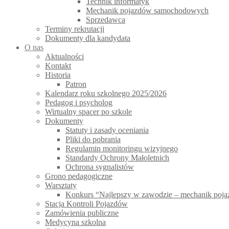
Technik informatyk
Mechanik pojazdów samochodowych
Sprzedawca
Terminy rekrutacji
Dokumenty dla kandydata
O nas
Aktualności
Kontakt
Historia
Patron
Kalendarz roku szkolnego 2025/2026
Pedagog i psycholog
Wirtualny spacer po szkole
Dokumenty
Statuty i zasady oceniania
Pliki do pobrania
Regulamin monitoringu wizyjnego
Standardy Ochrony Małoletnich
Ochrona sygnalistów
Grono pedagogiczne
Warsztaty
Konkurs “Najlepszy w zawodzie – mechanik po
Stacja Kontroli Pojazdów
Zamówienia publiczne
Medycyna szkolna