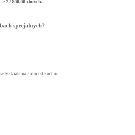
otę
22 800,00 złotych.
użbach specjalnych?
dy działania armii od kuchni.