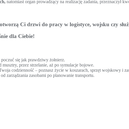
ych
,
natomiast organ prowadzący na realizację zadania, przeznaczył kw
 otworzą Ci drzwi do pracy w logistyce, wojsku czy sł
ie dla Ciebie!
i poczuć się jak prawdziwy żołnierz.
 musztry, przez strzelanie, aż po symulacje bojowe.
oja codzienność – poznasz życie w koszarach, sprzęt wojskowy i zasa
– od zarządzania zasobami po planowanie transportu.