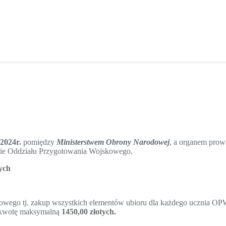
2024r.
pomiędzy
Ministerstwem Obrony Narodowej
, a organem pro
nie Oddziału Przygotowania Wojskowego.
tych
owego tj. zakup wszystkich elementów ubioru dla każdego ucznia OPW
na kwotę maksymalną
1450,00 złotych.