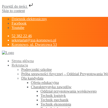
Przejdź do treści
Skip to content
Dziennik elektroniczny
Facebook
Youtube
52 382 22 46
sekretariat@zsz-koronowo.pl
Koronowo, ul. Dworcowa 53
Strona główna
Rekrutacja
Podręczniki szkolne
Próba sprawności fizycznej – Oddział Przygotowania 
Dla kandydata
Oferta edukacyjna
Charakterystyka zawodów
Oddział przygotowania wojskowego
Technik logistyk
Technik mechanik
Technik ekonomista