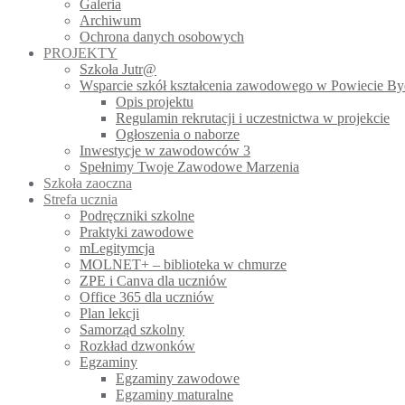
Galeria
Archiwum
Ochrona danych osobowych
PROJEKTY
Szkoła Jutr@
Wsparcie szkół kształcenia zawodowego w Powiecie B
Opis projektu
Regulamin rekrutacji i uczestnictwa w projekcie
Ogłoszenia o naborze
Inwestycje w zawodowców 3
Spełnimy Twoje Zawodowe Marzenia
Szkoła zaoczna
Strefa ucznia
Podręczniki szkolne
Praktyki zawodowe
mLegitymcja
MOLNET+ – biblioteka w chmurze
ZPE i Canva dla uczniów
Office 365 dla uczniów
Plan lekcji
Samorząd szkolny
Rozkład dzwonków
Egzaminy
Egzaminy zawodowe
Egzaminy maturalne