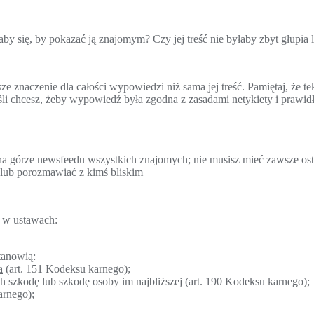
aby się, by pokazać ją znajomym? Czy jej treść nie byłaby zbyt głupi
 znaczenie dla całości wypowiedzi niż sama jej treść. Pamiętaj, że te
śli chcesz, żeby wypowiedź była zgodna z zasadami netykiety i prawi
na górze newsfeedu wszystkich znajomych; nie musisz mieć zawsze osta
 lub porozmawiać z kimś bliskim
h w ustawach:
stanowią:
a
(art. 151 Kodeksu karnego);
 szkodę lub szkodę osoby im najbliższej (art. 190 Kodeksu karnego);
arnego);