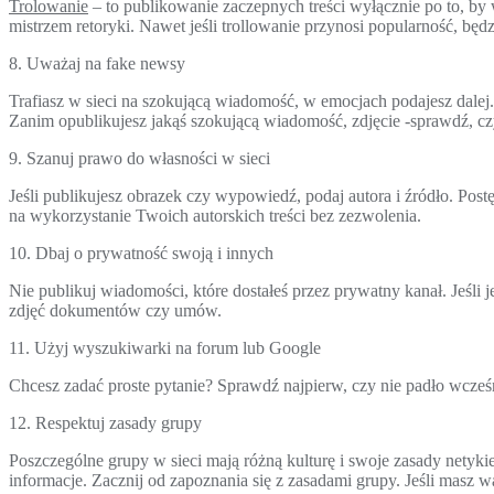
Trolowanie
– to publikowanie zaczepnych treści wyłącznie po to, by w
mistrzem retoryki. Nawet jeśli trollowanie przynosi popularność, będ
8. Uważaj na fake newsy
Trafiasz w sieci na szokującą wiadomość, w emocjach podajesz dalej.
Zanim opublikujesz jakąś szokującą wiadomość, zdjęcie -sprawdź, cz
9. Szanuj prawo do własności w sieci
Jeśli publikujesz obrazek czy wypowiedź, podaj autora i źródło. Postę
na wykorzystanie Twoich autorskich treści bez zezwolenia.
10. Dbaj o prywatność swoją i innych
Nie publikuj wiadomości, które dostałeś przez prywatny kanał. Jeśli
zdjęć dokumentów czy umów.
11. Użyj wyszukiwarki na forum lub Google
Chcesz zadać proste pytanie? Sprawdź najpierw, czy nie padło wcześn
12. Respektuj zasady grupy
Poszczególne grupy w sieci mają różną kulturę i swoje zasady netykie
informacje. Zacznij od zapoznania się z zasadami grupy. Jeśli masz w