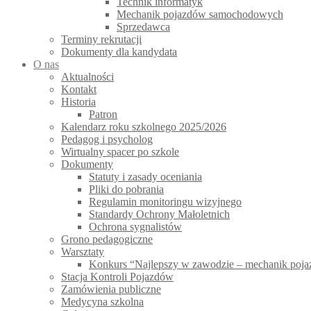
Technik informatyk
Mechanik pojazdów samochodowych
Sprzedawca
Terminy rekrutacji
Dokumenty dla kandydata
O nas
Aktualności
Kontakt
Historia
Patron
Kalendarz roku szkolnego 2025/2026
Pedagog i psycholog
Wirtualny spacer po szkole
Dokumenty
Statuty i zasady oceniania
Pliki do pobrania
Regulamin monitoringu wizyjnego
Standardy Ochrony Małoletnich
Ochrona sygnalistów
Grono pedagogiczne
Warsztaty
Konkurs “Najlepszy w zawodzie – mechanik po
Stacja Kontroli Pojazdów
Zamówienia publiczne
Medycyna szkolna