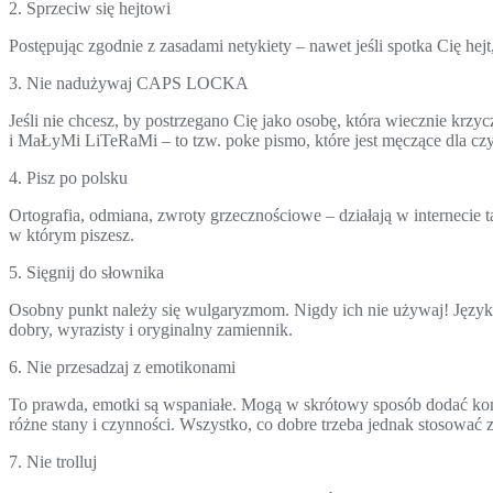
2. Sprzeciw się hejtowi
Postępując zgodnie z zasadami netykiety – nawet jeśli spotka Cię hej
3. Nie nadużywaj CAPS LOCKA
Jeśli nie chcesz, by postrzegano Cię jako osobę, która wiecznie k
i MaŁyMi LiTeRaMi – to tzw. poke pismo, które jest męczące dla czy
4. Pisz po polsku
Ortografia, odmiana, zwroty grzecznościowe – działają w internecie
w którym piszesz.
5. Sięgnij do słownika
Osobny punkt należy się wulgaryzmom. Nigdy ich nie używaj! Język pol
dobry, wyrazisty i oryginalny zamiennik.
6. Nie przesadzaj z emotikonami
To prawda, emotki są wspaniałe. Mogą w skrótowy sposób dodać kom
różne stany i czynności. Wszystko, co dobre trzeba jednak stosować 
7. Nie trolluj