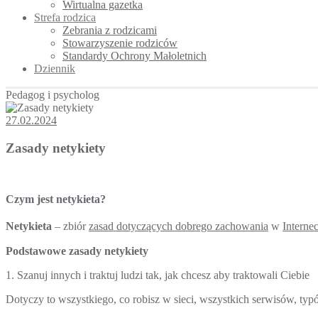
Wirtualna gazetka
Strefa rodzica
Zebrania z rodzicami
Stowarzyszenie rodziców
Standardy Ochrony Małoletnich
Dziennik
Pedagog i psycholog
27.02.2024
Zasady netykiety
Czym jest netykieta?
Netykieta
– zbiór
zasad dotyczących dobrego zachowania
w
Internec
Podstawowe zasady netykiety
1. Szanuj innych i traktuj ludzi tak, jak chcesz aby traktowali Ciebie
Dotyczy to wszystkiego, co robisz w sieci, wszystkich serwisów, typ