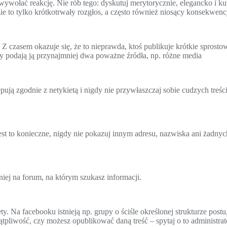
ywołać reakcję. Nie rób tego: dyskutuj merytorycznie, elegancko i kul
zie to tylko krótkotrwały rozgłos, a często również niosący konsekwenc
 Z czasem okazuje się, że to nieprawda, ktoś publikuje krótkie sprost
y podają ją przynajmniej dwa poważne źródła, np. różne media
pują zgodnie z netykietą i nigdy nie przywłaszczaj sobie cudzych treści
 jest to konieczne, nigdy nie pokazuj innym adresu, nazwiska ani żadn
iej na forum, na którym szukasz informacji.
ty. Na facebooku istnieją np. grupy o ściśle określonej strukturze pos
ątpliwość, czy możesz opublikować daną treść – spytaj o to administrat