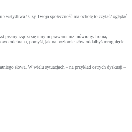
a lub wstydliwa? Czy Twoja społeczność ma ochotę to czytać/ oglądać
kst pisany rządzi się innymi prawami niż mówiony. Ironia,
dłowo odebrana, pomyśl, jak na poziomie słów oddałbyś mrugnięcie
tniego słowa. W wielu sytuacjach – na przykład ostrych dyskusji –