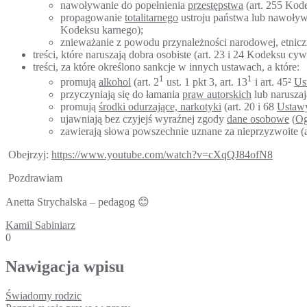
nawoływanie do popełnienia
przestępstwa
(art. 255 Kod
propagowanie
totalitarnego
ustroju państwa lub nawoływ
Kodeksu karnego);
znieważanie z powodu przynależności narodowej, etnic
treści, które naruszają dobra osobiste (art. 23 i 24 Kodeksu cyw
treści, za które określono sankcje w innych ustawach, a które:
1
1
promują
alkohol
(art. 2
ust. 1 pkt 3, art. 13
i art. 45²
Us
przyczyniają się do łamania
praw autorskich
lub naruszaj
promują
środki odurzające, narkotyki
(art. 20 i 68
Ustawy
ujawniają bez czyjejś wyraźnej zgody
dane osobowe
(
Og
zawierają słowa powszechnie uznane za nieprzyzwoite (
Obejrzyj:
https://www.youtube.com/watch?v=cXqQJ84ofN8
Pozdrawiam
Anetta Strychalska – pedagog 😊
Kamil Sabiniarz
0
Nawigacja wpisu
Świadomy rodzic