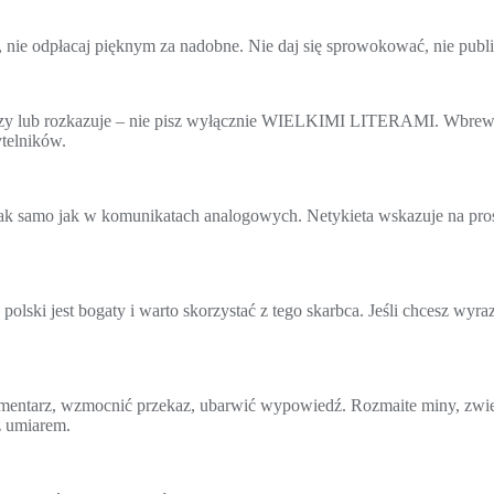
t, nie odpłacaj pięknym za nadobne. Nie daj się sprowokować, nie publ
rzyczy lub rozkazuje – nie pisz wyłącznie WIELKIMI LITERAMI. Wbrew
telników.
 tak samo jak w komunikatach analogowych. Netykieta wskazuje na pro
ski jest bogaty i warto skorzystać z tego skarbca. Jeśli chcesz wyraz
entarz, wzmocnić przekaz, ubarwić wypowiedź. Rozmaite miny, zwierzą
z umiarem.