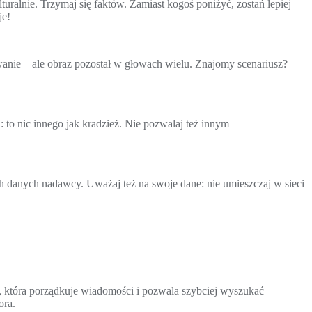
turalnie. Trzymaj się faktów. Zamiast kogoś poniżyć, zostań lepiej
je!
owanie – ale obraz pozostał w głowach wielu. Znajomy scenariusz?
: to nic innego jak kradzież. Nie pozwalaj też innym
ych danych nadawcy. Uważaj też na swoje dane: nie umieszczaj w sieci
tu, która porządkuje wiadomości i pozwala szybciej wyszukać
ora.