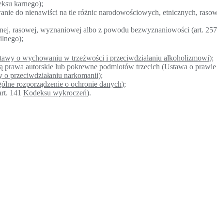
eksu karnego);
anie do nienawiści na tle różnic narodowościowych, etnicznych, ras
znej, rasowej, wyznaniowej albo z powodu bezwyznaniowości (art. 25
ilnego);
tawy o wychowaniu w trzeźwości i przeciwdziałaniu alkoholizmowi
);
ą prawa autorskie lub pokrewne podmiotów trzecich (
Ustawa o prawie
 o przeciwdziałaniu narkomanii
);
ólne rozporządzenie o ochronie danych
);
art. 141
Kodeksu wykroczeń
).