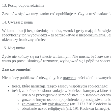
13. Postuj odpowiedzialnie
Zastanów się dwa razy, zanim coś opublikujesz. Czy ta treść nadawał
14. Uważaj z ironią
W komunikacji bezpośredniej mimika, wzrok i gesty mają dużo większe
specyficzny ton wypowiedzi – tu bardzo łatwo o nieporozumienia. Je
okiem czy ironiczny uśmiech.
15. Miej umiar
Życie nie kończy się na świecie wirtualnym. Nie musisz być zawsze 
warto po prostu skończyć rozmowę, wylogować się i pójść na spacer
Zawsze pamiętaj!
Nie należy publikować niezgodnych z
prawem
treści zdefiniowanyc
treści, które naruszają rażąco
zasady współżycia społecznego
;
treści, za które określono sankcje w kodeksie karnym, a które 
udział w przestępstwie
samobójstwa
lub
samookaleczeni
grożenie innym osobom popełnieniem przestępstwa na ich
znieważanie
lub
zniesławianie
(art. 212 i 216 Kodeksu k
obrażanie uczuć religijnych (art. 191 Kodeksu karnego);