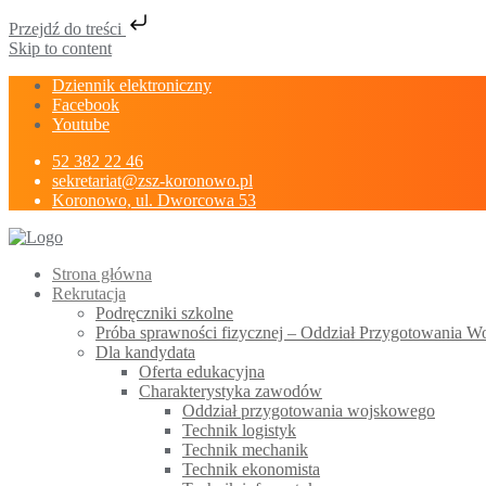
Przejdź do treści
Skip to content
Dziennik elektroniczny
Facebook
Youtube
52 382 22 46
sekretariat@zsz-koronowo.pl
Koronowo, ul. Dworcowa 53
Strona główna
Rekrutacja
Podręczniki szkolne
Próba sprawności fizycznej – Oddział Przygotowania 
Dla kandydata
Oferta edukacyjna
Charakterystyka zawodów
Oddział przygotowania wojskowego
Technik logistyk
Technik mechanik
Technik ekonomista