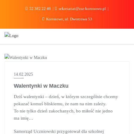
do
treści
52 382 22 46
sekretariat@zsz-koronowo.pl
Koronowo, ul. Dworcowa 53
AKTUALNOŚCI
14.02.2025
Walentynki w Maczku
Dziś walentynki – dzień, w którym szczególnie chcemy
pokazać komuś bliskiemu, że nam na nim zależy.
To nie tylko dzień zakochanych, bo miłość nie jedno
ma imię…
Samorząd Uczniowski przygotował dla szkolnej