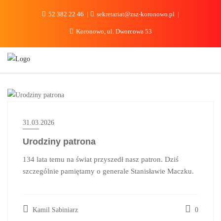
do
treści
52 382 22 46
sekretariat@zsz-koronowo.pl
Koronowo, ul. Dworcowa 53
AKTUALNOŚCI
31.03.2026
Urodziny patrona
134 lata temu na świat przyszedł nasz patron. Dziś
szczególnie pamiętamy o generale Stanisławie Maczku.
Kamil Sabiniarz
0