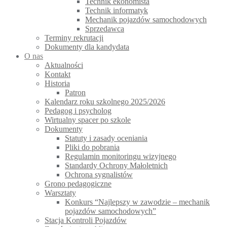
Technik ekonomista
Technik informatyk
Mechanik pojazdów samochodowych
Sprzedawca
Terminy rekrutacji
Dokumenty dla kandydata
O nas
Aktualności
Kontakt
Historia
Patron
Kalendarz roku szkolnego 2025/2026
Pedagog i psycholog
Wirtualny spacer po szkole
Dokumenty
Statuty i zasady oceniania
Pliki do pobrania
Regulamin monitoringu wizyjnego
Standardy Ochrony Małoletnich
Ochrona sygnalistów
Grono pedagogiczne
Warsztaty
Konkurs “Najlepszy w zawodzie – mechanik
pojazdów samochodowych”
Stacja Kontroli Pojazdów