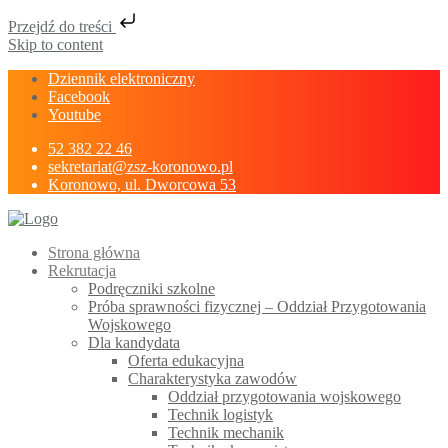
Przejdź do treści
Skip to content
Dziennik elektroniczny
Facebook
Youtube
52 382 22 46
sekretariat@zsz-koronowo.pl
Koronowo, ul. Dworcowa 53
Strona główna
Rekrutacja
Podręczniki szkolne
Próba sprawności fizycznej – Oddział Przygotowania
Wojskowego
Dla kandydata
Oferta edukacyjna
Charakterystyka zawodów
Oddział przygotowania wojskowego
Technik logistyk
Technik mechanik