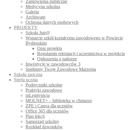
Zamówienia publiczne
Medycyna szkolna
Galeria
Archiwum
Ochrona danych osobowych
PROJEKTY
Szkoła Jutr@
Wsparcie szkół kształcenia zawodowego w Powiecie
Bydgoskim
Opis projektu
Regulamin rekrutacji i uczestnictwa w projekcie
Ogłoszenia o naborze
Inwestycje w zawodowców 3
Spełnimy Twoje Zawodowe Marzenia
Szkoła zaoczna
Strefa ucznia
Podręczniki szkolne
Praktyki zawodowe
mLegitymcja
MOLNET+ – biblioteka w chmurze
ZPE i Canva dla uczniów
Office 365 dla uczniów
Plan lekcji
Samorząd szkolny
Rozkład dzwonków