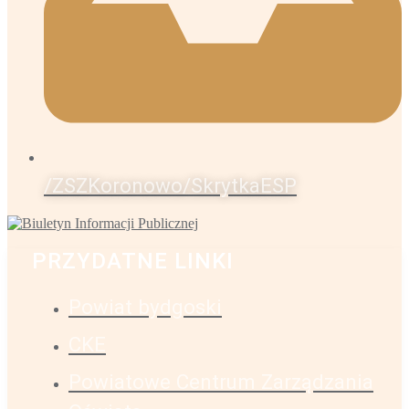
/ZSZKoronowo/SkrytkaESP
PRZYDATNE LINKI
Powiat bydgoski
CKE
Powiatowe Centrum Zarządzania