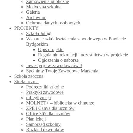
Zamówienia publiczne
Medycyna szkolna
Galeria
Archiwum
Ochrona danych osobowych
PROJEKTY
Szkoła Jutr@
Wsparcie szkół kształcenia zawodowego w Powiecie
Bydgoskim
Opis projektu
Regulamin rekrutacji i uczestnictwa w projekcie
Ogłoszenia o naborze
Inwestycje w zawodowców 3
Spełnimy Twoje Zawodowe Marzenia
Szkoła zaoczna
Strefa ucznia
Podręczniki szkolne
Praktyki zawodowe
mLegitymcja
MOLNET+ – biblioteka w chmurze
ZPE i Canva dla uczniów
Office 365 dla uczniów
Plan lekcji
Samorząd szkolny
Rozkład dzwonków