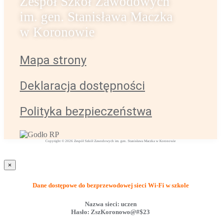
Zespół Szkół Zawodowych
im. gen. Stanisława Maczka
w Koronowie
Mapa strony
Deklaracja dostępności
Polityka bezpieczeństwa
Copyright © 2026 Zespół Szkół Zawodowych im. gen. Stanisława Maczka w Koronowie
×
Dane dostępowe do bezprzewodowej sieci Wi-Fi w szkole
Nazwa sieci:
uczen
Hasło:
ZszKoronowo@#$23