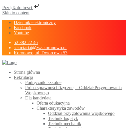
Przejdź do treści
Skip to content
Dziennik elektroniczny
Facebook
Youtube
52 382 22 46
sekretariat@zsz-koronowo.pl
Koronowo, ul. Dworcowa 53
Strona główna
Rekrutacja
Podręczniki szkolne
Próba sprawności fizycznej – Oddział Przygotowania
Wojskowego
Dla kandydata
Oferta edukacyjna
Charakterystyka zawodów
Oddział przygotowania wojskowego
Technik logistyk
Technik mechanik