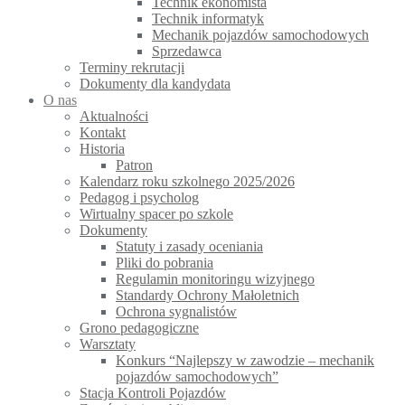
Technik ekonomista
Technik informatyk
Mechanik pojazdów samochodowych
Sprzedawca
Terminy rekrutacji
Dokumenty dla kandydata
O nas
Aktualności
Kontakt
Historia
Patron
Kalendarz roku szkolnego 2025/2026
Pedagog i psycholog
Wirtualny spacer po szkole
Dokumenty
Statuty i zasady oceniania
Pliki do pobrania
Regulamin monitoringu wizyjnego
Standardy Ochrony Małoletnich
Ochrona sygnalistów
Grono pedagogiczne
Warsztaty
Konkurs “Najlepszy w zawodzie – mechanik
pojazdów samochodowych”
Stacja Kontroli Pojazdów