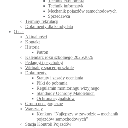
Technik ekonomista
Technik informatyk
Mechanik pojazdów samochodowych
Sprzedawca
Terminy rekrutacji
Dokumenty dla kandydata
O nas
Aktualności
Kontakt
Historia
Patron
Kalendarz roku szkolnego 2025/2026
Pedagog i psycholog
Wirtualny spacer po szkole
Dokumenty
Statuty i zasady oceniania
Pliki do pobrania
Regulamin monitoringu wizyjnego
Standardy Ochrony Małoletnich
Ochrona sygnalistów
Grono pedagogiczne
Warsztaty
Konkurs “Najlepszy w zawodzie – mechanik
pojazdów samochodowych”
Stacja Kontroli Pojazdów