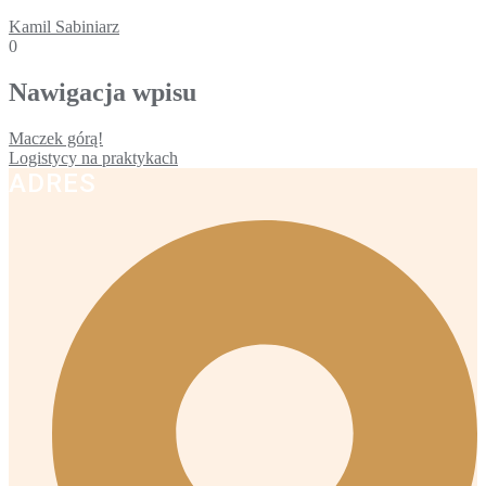
Kamil Sabiniarz
0
Nawigacja wpisu
Maczek górą!
Logistycy na praktykach
ADRES