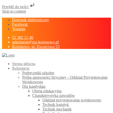
Przejdź do treści
Skip to content
Dziennik elektroniczny
Facebook
Youtube
52 382 22 46
sekretariat@zsz-koronowo.pl
Koronowo, ul. Dworcowa 53
Strona główna
Rekrutacja
Podręczniki szkolne
Próba sprawności fizycznej – Oddział Przygotowania
Wojskowego
Dla kandydata
Oferta edukacyjna
Charakterystyka zawodów
Oddział przygotowania wojskowego
Technik logistyk
Technik mechanik