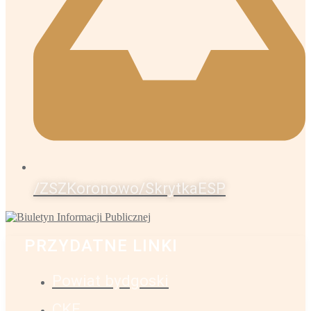
/ZSZKoronowo/SkrytkaESP
PRZYDATNE LINKI
Powiat bydgoski
CKE