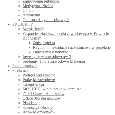
Zamówienia publiczne
Medycyna szkolna
Galeria
Archiwum
Ochrona danych osobowych
PROJEKTY
Szkoła Jutr@
Wsparcie szkół kształcenia zawodowego w Powiecie
Bydgoskim
Opis projektu
Regulamin rekrutacji i uczestnictwa w projekcie
Ogłoszenia o naborze
Inwestycje w zawodowców 3
Spełnimy Twoje Zawodowe Marzenia
Szkoła zaoczna
Strefa ucznia
Podręczniki szkolne
Praktyki zawodowe
mLegitymcja
MOLNET+ – biblioteka w chmurze
ZPE i Canva dla uczniów
Office 365 dla uczniów
Plan lekcji
Samorząd szkolny
Rozkład dzwonków