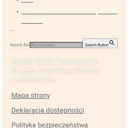
Powiatowe Centrum Zarządzania
Oświatą
Administrator strony
k.sabiniarz@zsz-koronowo.pl
Search for:
Search Button
Zespół Szkół Zawodowych
im. gen. Stanisława Maczka
w Koronowie
Mapa strony
Deklaracja dostępności
Polityka bezpieczeństwa