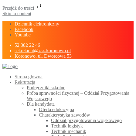
Przejdź do treści
Skip to content
Dziennik elektroniczny
Facebook
Youtube
52 382 22 46
sekretariat@zsz-koronowo.pl
Koronowo, ul. Dworcowa 53
Strona główna
Rekrutacja
Podręczniki szkolne
Próba sprawności fizycznej – Oddział Przygotowania
Wojskowego
Dla kandydata
Oferta edukacyjna
Charakterystyka zawodów
Oddział przygotowania wojskowego
Technik logistyk
Technik mechanik