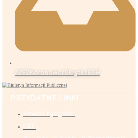
/ZSZKoronowo/SkrytkaESP
PRZYDATNE LINKI
Powiat bydgoski
CKE