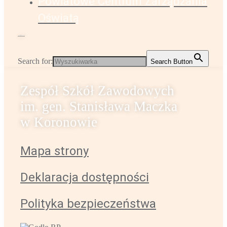
Powiatowe Centrum Zarządzania
Oświatą
Administrator strony
k.sabiniarz@zsz-koronowo.pl
Search for:
Search Button
Zespół Szkół Zawodowych
im. gen. Stanisława Maczka
w Koronowie
Mapa strony
Deklaracja dostępności
Polityka bezpieczeństwa