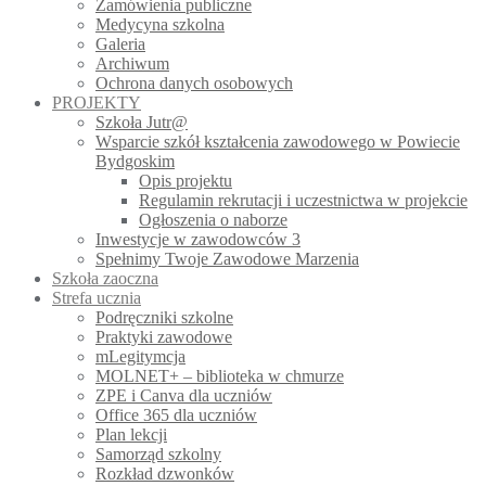
Zamówienia publiczne
Medycyna szkolna
Galeria
Archiwum
Ochrona danych osobowych
PROJEKTY
Szkoła Jutr@
Wsparcie szkół kształcenia zawodowego w Powiecie
Bydgoskim
Opis projektu
Regulamin rekrutacji i uczestnictwa w projekcie
Ogłoszenia o naborze
Inwestycje w zawodowców 3
Spełnimy Twoje Zawodowe Marzenia
Szkoła zaoczna
Strefa ucznia
Podręczniki szkolne
Praktyki zawodowe
mLegitymcja
MOLNET+ – biblioteka w chmurze
ZPE i Canva dla uczniów
Office 365 dla uczniów
Plan lekcji
Samorząd szkolny
Rozkład dzwonków