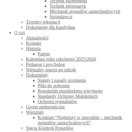
Technik ekonomista
Technik informatyk
Mechanik pojazdów samochodowych
Sprzedawca
Terminy rekrutacji
Dokumenty dla kandydata
O nas
Aktualności
Kontakt
Historia
Patron
Kalendarz roku szkolnego 2025/2026
Pedagog i psycholog
Wirtualny spacer po szkole
Dokumenty
Statuty i zasady oceniania
Pliki do pobrania
Regulamin monitoringu wizyjnego
Standardy Ochrony Małoletnich
Ochrona sygnalistów
Grono pedagogiczne
Warsztaty
Konkurs “Najlepszy w zawodzie – mechanik
pojazdów samochodowych”
Stacja Kontroli Pojazdów