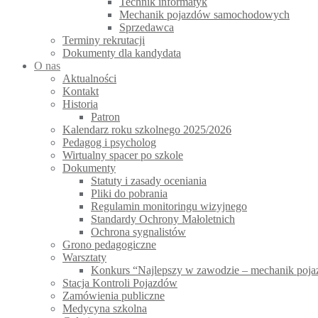
Technik informatyk
Mechanik pojazdów samochodowych
Sprzedawca
Terminy rekrutacji
Dokumenty dla kandydata
O nas
Aktualności
Kontakt
Historia
Patron
Kalendarz roku szkolnego 2025/2026
Pedagog i psycholog
Wirtualny spacer po szkole
Dokumenty
Statuty i zasady oceniania
Pliki do pobrania
Regulamin monitoringu wizyjnego
Standardy Ochrony Małoletnich
Ochrona sygnalistów
Grono pedagogiczne
Warsztaty
Konkurs “Najlepszy w zawodzie – mechanik po
Stacja Kontroli Pojazdów
Zamówienia publiczne
Medycyna szkolna