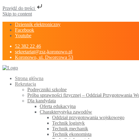
Przejdź do treści
Skip to content
Dziennik elektroniczny
Facebook
Youtube
52 382 22 46
sekretariat@zsz-koronowo.pl
Koronowo, ul. Dworcowa 53
Strona główna
Rekrutacja
Podręczniki szkolne
Próba sprawności fizycznej – Oddział Przygotowania 
Dla kandydata
Oferta edukacyjna
Charakterystyka zawodów
Oddział przygotowania wojskowego
Technik logistyk
Technik mechanik
Technik ekonomista