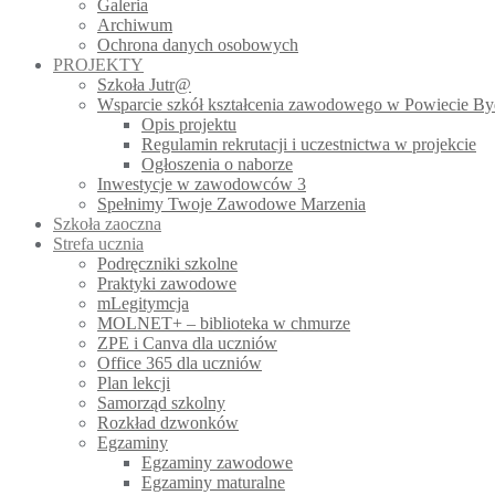
Galeria
Archiwum
Ochrona danych osobowych
PROJEKTY
Szkoła Jutr@
Wsparcie szkół kształcenia zawodowego w Powiecie B
Opis projektu
Regulamin rekrutacji i uczestnictwa w projekcie
Ogłoszenia o naborze
Inwestycje w zawodowców 3
Spełnimy Twoje Zawodowe Marzenia
Szkoła zaoczna
Strefa ucznia
Podręczniki szkolne
Praktyki zawodowe
mLegitymcja
MOLNET+ – biblioteka w chmurze
ZPE i Canva dla uczniów
Office 365 dla uczniów
Plan lekcji
Samorząd szkolny
Rozkład dzwonków
Egzaminy
Egzaminy zawodowe
Egzaminy maturalne