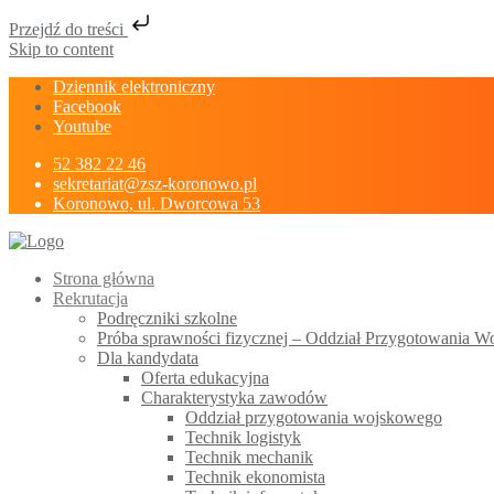
Przejdź do treści
Skip to content
Dziennik elektroniczny
Facebook
Youtube
52 382 22 46
sekretariat@zsz-koronowo.pl
Koronowo, ul. Dworcowa 53
Strona główna
Rekrutacja
Podręczniki szkolne
Próba sprawności fizycznej – Oddział Przygotowania 
Dla kandydata
Oferta edukacyjna
Charakterystyka zawodów
Oddział przygotowania wojskowego
Technik logistyk
Technik mechanik
Technik ekonomista