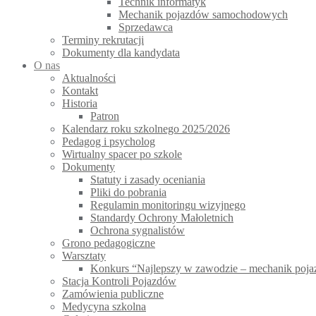
Technik informatyk
Mechanik pojazdów samochodowych
Sprzedawca
Terminy rekrutacji
Dokumenty dla kandydata
O nas
Aktualności
Kontakt
Historia
Patron
Kalendarz roku szkolnego 2025/2026
Pedagog i psycholog
Wirtualny spacer po szkole
Dokumenty
Statuty i zasady oceniania
Pliki do pobrania
Regulamin monitoringu wizyjnego
Standardy Ochrony Małoletnich
Ochrona sygnalistów
Grono pedagogiczne
Warsztaty
Konkurs “Najlepszy w zawodzie – mechanik po
Stacja Kontroli Pojazdów
Zamówienia publiczne
Medycyna szkolna