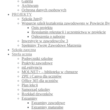
Galeria
Archiwum
Ochrona danych osobowych
PROJEKTY
Szkoła Jutr@
Wsparcie szkół kształcenia zawodowego w Powiecie B
Opis projektu
Regulamin rekrutacji i uczestnictwa w projekcie
Ogłoszenia o naborze
Inwestycje w zawodowców 3
Spełnimy Twoje Zawodowe Marzenia
Szkoła zaoczna
Strefa ucznia
Podręczniki szkolne
Praktyki zawodowe
mLegitymcja
MOLNET+ – biblioteka w chmurze
ZPE i Canva dla uczniów
Office 365 dla uczniów
Plan lekcji
Samorząd szkolny
Rozkład dzwonków
Egzaminy
Egzaminy zawodowe
Egzaminy maturalne