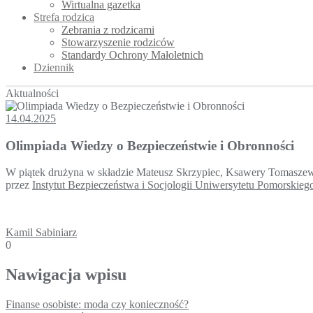
Wirtualna gazetka
Strefa rodzica
Zebrania z rodzicami
Stowarzyszenie rodziców
Standardy Ochrony Małoletnich
Dziennik
Aktualności
14.04.2025
Olimpiada Wiedzy o Bezpieczeństwie i Obronności
W piątek drużyna w składzie Mateusz Skrzypiec, Ksawery Tomaszews
przez
Instytut Bezpieczeństwa i Socjologii Uniwersytetu Pomorskieg
Kamil Sabiniarz
0
Nawigacja wpisu
Finanse osobiste: moda czy konieczność?