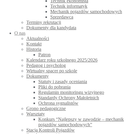
Technik ekonomista
Technik informatyk
Mechanik pojazdów samochodowych
Sprzedawca
Terminy rekrutacji
Dokumenty dla kandydata
O nas
Aktualności
Kontakt
Historia
Patron
Kalendarz roku szkolnego 2025/2026
Pedagog i psycholog
Wirtualny spacer po szkole
Dokumenty
Statuty i zasady oceniania
Pliki do pobrania
Regulamin monitoringu wizyjnego
Standardy Ochrony Małoletnich
Ochrona sygnalistów
Grono pedagogiczne
Warsztaty
Konkurs “Najlepszy w zawodzie – mechanik
pojazdów samochodowych”
Stacja Kontroli Pojazdów