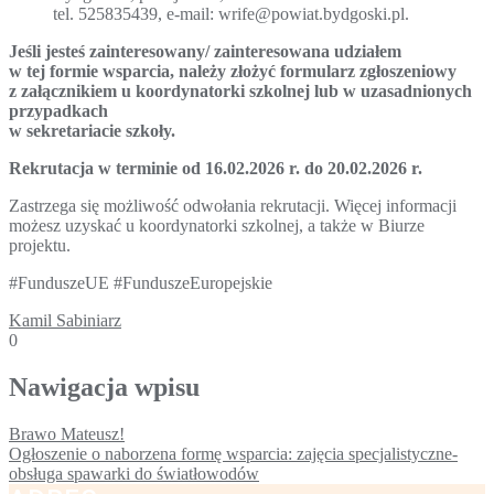
tel. 525835439, e-mail: wrife@powiat.bydgoski.pl.
Jeśli jesteś zainteresowany/ zainteresowana udziałem
w tej formie wsparcia, należy złożyć formularz zgłoszeniowy
z załącznikiem u koordynatorki szkolnej lub w uzasadnionych
przypadkach
w sekretariacie szkoły.
Rekrutacja w terminie od 16.02.2026 r. do 20.02.2026 r.
Zastrzega się możliwość odwołania rekrutacji. Więcej informacji
możesz uzyskać u koordynatorki szkolnej, a także w Biurze
projektu.
#FunduszeUE #FunduszeEuropejskie
Kamil Sabiniarz
0
Nawigacja wpisu
Brawo Mateusz!
Ogłoszenie o naborzena formę wsparcia: zajęcia specjalistyczne-
obsługa spawarki do światłowodów