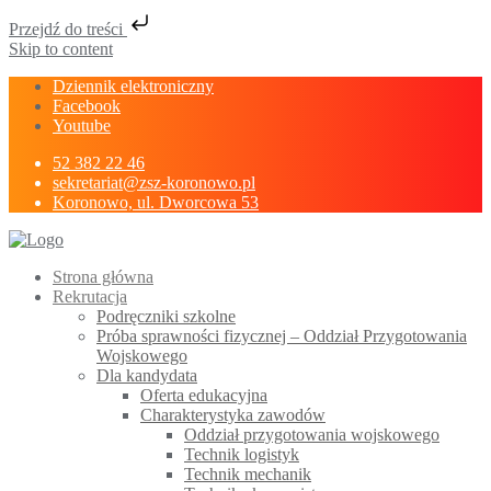
Przejdź do treści
Skip to content
Dziennik elektroniczny
Facebook
Youtube
52 382 22 46
sekretariat@zsz-koronowo.pl
Koronowo, ul. Dworcowa 53
Strona główna
Rekrutacja
Podręczniki szkolne
Próba sprawności fizycznej – Oddział Przygotowania
Wojskowego
Dla kandydata
Oferta edukacyjna
Charakterystyka zawodów
Oddział przygotowania wojskowego
Technik logistyk
Technik mechanik