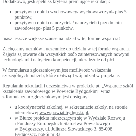
Dodatkowo, jeśli spełnisz kryteria premiujące rekrutacji:
pozytywna opinia wychowawcy/ wychowawczyni- plus 5
punktów,
pozytywna opinia nauczyciela/ nauczycielki przedmiotu
zawodowego- plus 5 punktów,
masz jeszcze większe szanse na udział w tej formie wsparcia!
Zachęcamy uczniów i uczennice do udziału w tej formie wsparcia.
Zajęcia są otwarte dla wszystkich osób zainteresowanych nowymi
technologiami i nabyciem kompetencji, niezależnie od płci.
W formularzu zgłoszeniowym jest możliwość wskazania
szczególnych potrzeb, które ułatwią Twój udział w projekcie.
Regulamin rekrutacji i uczestnictwa w projekcie pt. „Wsparcie szkół
kształcenia zawodowego w Powiecie Bydgoskim” wraz
z formularzem zgłoszeniowym jest dostępny:
u koordynatorki szkolnej, w sekretariacie szkoły, na stronie
internetowej
www.powiat.bydgoski.pl
,
w Biurze projektu mieszczącym się w Wydziale Rozwoju
i Funduszy Europejskich Starostwa Powiatowego
w Bydgoszczy, ul. Juliusza Słowackiego 3, 85-008
Bydgoszcz, pokój nr 33,