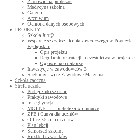
Zamówienia publiczne
Medycyna szkolna
Galeria
Archiwum
Ochrona danych osobowych
PROJEKTY
Szkoła Jutr@
Wsparcie szkół kształcenia zawodowego w Powiecie
Bydgoskim
Opis projektu
Regulamin rekrutacji i uczestnictwa w projekcie
Ogłoszenia o naborze
Inwestycje w zawodowców 3
Spełnimy Twoje Zawodowe Marzenia
Szkoła zaoczna
Strefa ucznia
Podręczniki szkolne
Praktyki zawodowe
mLegitymcja
MOLNET+ – biblioteka w chmurze
ZPE i Canva dla uczniów
Office 365 dla uczniów
Plan lekcji
Samorząd szkolny
Rozkład dzwonków