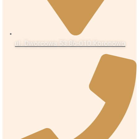
ul. Dworcowa 53 86-010 Koronowo