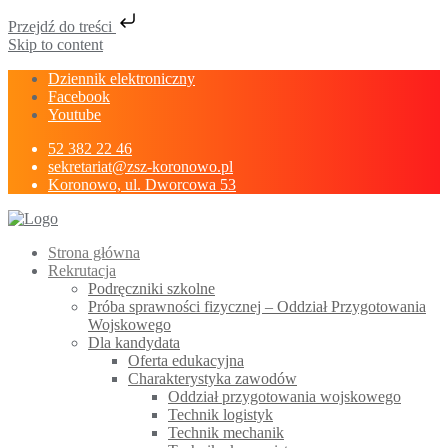
Przejdź do treści
Skip to content
Dziennik elektroniczny
Facebook
Youtube
52 382 22 46
sekretariat@zsz-koronowo.pl
Koronowo, ul. Dworcowa 53
Strona główna
Rekrutacja
Podręczniki szkolne
Próba sprawności fizycznej – Oddział Przygotowania
Wojskowego
Dla kandydata
Oferta edukacyjna
Charakterystyka zawodów
Oddział przygotowania wojskowego
Technik logistyk
Technik mechanik