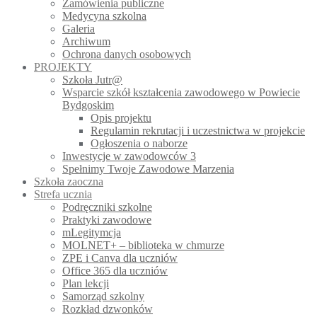
Zamówienia publiczne
Medycyna szkolna
Galeria
Archiwum
Ochrona danych osobowych
PROJEKTY
Szkoła Jutr@
Wsparcie szkół kształcenia zawodowego w Powiecie
Bydgoskim
Opis projektu
Regulamin rekrutacji i uczestnictwa w projekcie
Ogłoszenia o naborze
Inwestycje w zawodowców 3
Spełnimy Twoje Zawodowe Marzenia
Szkoła zaoczna
Strefa ucznia
Podręczniki szkolne
Praktyki zawodowe
mLegitymcja
MOLNET+ – biblioteka w chmurze
ZPE i Canva dla uczniów
Office 365 dla uczniów
Plan lekcji
Samorząd szkolny
Rozkład dzwonków