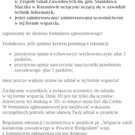
w Zespole Szkół Zawodowych im. gen. Stanisława
Maczka w Koronowie uczącym/ uczącą się w zawodzie
technik informatyk,
jesteś zainteresowany/ zainteresowana uczestnictwem
w tej formie wsparcia,
zapraszamy do złożenia formularza zgłoszeniowego!
Dodatkowo, jeśli spełnisz kryteria premiujące rekrutacji:
pozytywna opinia wychowawcy/ wychowawczyni- plus 5
punktów,
pozytywna opinia nauczyciela/ nauczycielki przedmiotu
zawodowego- plus 5 punktów,
masz jeszcze większe szanse na udział w tej formie wsparcia!
Zachęcamy wszystkich, a zwłaszcza uczennice, do udziału
w tej formie wsparcia. Druk 3D jest nie tylko dla uczniów;
dziewczyny też drukują w 3D- to miejsce może być dla Ciebie.
W formularzu zgłoszeniowym jest możliwość wskazania
szczególnych potrzeb, które ułatwią Twój udział w projekcie.
Regulamin rekrutacji i uczestnictwa w projekcie pt. „Wsparcie szkół
kształcenia zawodowego w Powiecie Bydgoskim” wraz
z formularzem zgłoszeniowym jest dostępny: