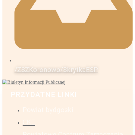
/ZSZKoronowo/SkrytkaESP
PRZYDATNE LINKI
Powiat bydgoski
CKE
Powiatowe Centrum Zarządzania