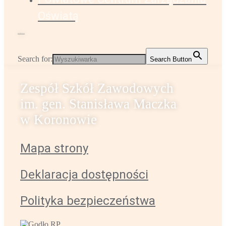
Oświatą
Administrator strony
k.sabiniarz@zsz-koronowo.pl
Search for:
Search Button
Zespół Szkół Zawodowych
im. gen. Stanisława Maczka
w Koronowie
Mapa strony
Deklaracja dostępności
Polityka bezpieczeństwa