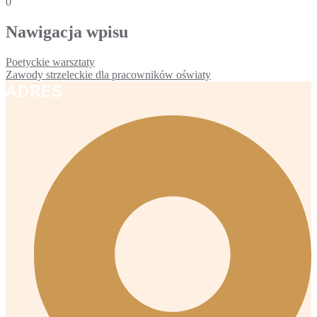
0
Nawigacja wpisu
Poetyckie warsztaty
Zawody strzeleckie dla pracowników oświaty
ADRES