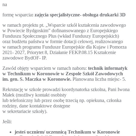
na
formę wsparcia
: zajęcia specjalistyczne- obsługa drukarki 3D
w ramach projektu pt. „Wsparcie szkół kształcenia zawodowego
w Powiecie Bydgoskim” dofinansowanego z Europejskiego
Funduszu Społecznego Plus (wkład Funduszy Europejskich)
oraz budżetu państwa w formie dotacji celowej, realizowanego
w ramach programu Fundusze Europejskie dla Kujaw i Pomorza
2021- 2027, Priorytet 8, Działanie FEKP.08.15 Kształcenie
zawodowe BydOF- IP.
Zawód objęty wsparciem w ramach naboru:
technik informatyk
w Technikum w Koronowie w Zespole Szkół Zawodowych
im. gen. S. Maczka w Koronowie.
Planowana liczba miejsc- 5.
Rekrutację w szkole prowadzi koordynatorka szkolna, Pani Iwona
Małek (możliwy kontakt osobisty
lub telefoniczny lub przez osobę trzecią np. opiekuna, członka
rodziny, dane kontaktowe dostępne
w sekretariacie szkoły).
Jeśli:
jesteś uczniem/ uczennicą Technikum w Koronowie