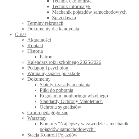
Technik ekonomista
Technik informatyk
Mechanik pojazdów samochodowych
Sprzedawca
Terminy rekrutacji
Dokumenty dla kandydata
O nas
Aktualności
Kontakt
Historia
Patron
Kalendarz roku szkolnego 2025/2026
Pedagog i psycholog
Wirtualny spacer po szkole
Dokumenty
Statuty i zasady oceniania
Pliki do pobrania
Regulamin monitoringu wizyjnego
Standardy Ochrony Małoletnich
Ochrona sygnalistów
Grono pedagogiczne
Warsztaty
Konkurs “Najlepszy w zawodzie – mechanik
pojazdów samochodowych”
Stacja Kontroli Pojazdów