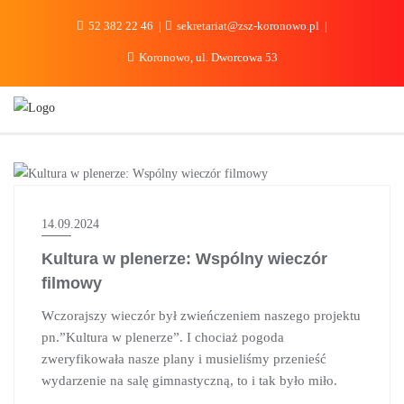
do
treści
52 382 22 46
sekretariat@zsz-koronowo.pl
Koronowo, ul. Dworcowa 53
AKTUALNOŚCI
14.09.2024
Kultura w plenerze: Wspólny wieczór
filmowy
Wczorajszy wieczór był zwieńczeniem naszego projektu
pn.”Kultura w plenerze”. I chociaż pogoda
zweryfikowała nasze plany i musieliśmy przenieść
wydarzenie na salę gimnastyczną, to i tak było miło.