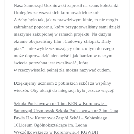
Nasz Samorząd Uczniowski zaprosił na seans koleżanki
i kolegów ze wszystkich koronowskich szkół.
A żeby było tak, jak w prawdziwym kinie, to nie mogło
zabraknąć popcornu, który przygotowaliśmy sami dzięki
maszynie zakupionej w ramach projektu. Na dużym
ekranie obejrzeliśmy film
„Cudowny chłopak. Biały
ptak” – niezwykle wzruszający obraz o tym do czego
może doprowadzić nienawiść i jak bardzo w naszym
świecie potrzebna jest życzliwość, którą
w rzeczywistości pełnej zła można nazywać cudem.
Dziękujemy uczniom z pobliskich szkół za wspólny
wieczór. Oby okazji do integracji było jeszcze więcej!
Szkoła Podstawowa nr 1 im. KEN w Koronowie –
Samorząd Uczniowski
Szkoła Podstawowa nr 2 im. Jana
Pawła II w Koronowie
Zespół Szkół – Sobieskiego
16
Liceum Ogólnokształcące im. Leona
Wyczółkowskiego w Koronowie
14 KGWDH