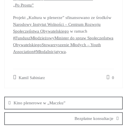
„Po Prostu”
Projekt „Kultura w plenerze” sfinansowano ze środków
Narodowy Instytut Wolności – Centrum Rozwoju
Społeczeństwa Obywatelskiego
w ramach
#FunduszMłodzieżowy
Minister do spraw Społeczeństwa
Obywatelskiego
Stowarzyszenie Młodych – Youth
Association
#MłodaInicjatywa
.
Kamil Sabiniarz
0
Kino plenerowe w „Maczku”
Bezpłatne konsultacje