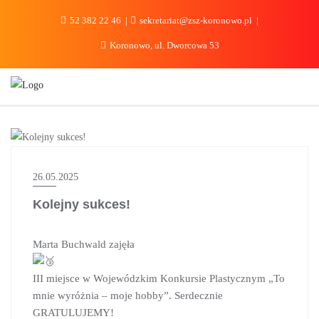
do
treści
52 382 22 46
sekretariat@zsz-koronowo.pl
Koronowo, ul. Dworcowa 53
AKTUALNOŚCI
26.05.2025
Kolejny sukces!
Marta Buchwald zajęła
III miejsce w Wojewódzkim Konkursie Plastycznym „To
mnie wyróżnia – moje hobby”. Serdecznie
GRATULUJEMY!