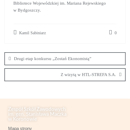
Bibliotece Wojewódzkiej im. Mariana Rejewskiego
w Bydgoszczy.
Kamil Sabiniarz
0
Drugi etap konkursu „Zostań Ekonomistą”
Z wizytą w HTL-STREFA S.A.
Zespół Szkół Zawodowych
im. gen. Stanisława Maczka
w Koronowie
Mapa strony