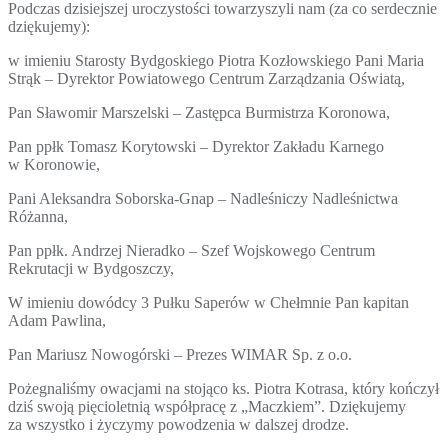
Podczas dzisiejszej uroczystości towarzyszyli nam (za co serdecznie
dziękujemy):
w imieniu Starosty Bydgoskiego Piotra Kozłowskiego Pani Maria
Strąk – Dyrektor Powiatowego Centrum Zarządzania Oświatą,
Pan Sławomir Marszelski – Zastępca Burmistrza Koronowa,
Pan ppłk Tomasz Korytowski – Dyrektor Zakładu Karnego
w Koronowie,
Pani Aleksandra Soborska-Gnap – Nadleśniczy Nadleśnictwa
Różanna,
Pan ppłk. Andrzej Nieradko – Szef Wojskowego Centrum
Rekrutacji w Bydgoszczy,
W imieniu dowódcy 3 Pułku Saperów w Chełmnie Pan kapitan
Adam Pawlina,
Pan Mariusz Nowogórski – Prezes WIMAR Sp. z o.o.
Pożegnaliśmy owacjami na stojąco ks. Piotra Kotrasa, który kończył
dziś swoją pięcioletnią współpracę z „Maczkiem”. Dziękujemy
za wszystko i życzymy powodzenia w dalszej drodze.