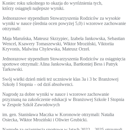
Koniec roku szkolnego to okazja do wyróżnienia tych,
którzy osiągnęli najlepsze wyniki.
Jednorazowe stypendium Stowarzyszenia Rodziców za wysokie
wyniki w nauce (średnia ocen powyżej 5,0) i wzorowe zachowanie
otrzymali:
Maja Maruńska, Mateusz Skrzypiec, Izabela Jankowska, Sebastian
Wencel, Ksawery Tomaszewski, Wiktor Mroziński, Viktoriia
Kryvonis, Malwina Chylewska, Mateusz Orzeł.
Jednorazowe stypendium Stowarzyszenia Rodziców za osiągnięcia
sportowe otrzymali: Alina Jankowska, Bartłomiej Bess i Patryk
Tarkowski.
Swój wielki dzień mieli też uczniowie klas 3a i 3 bc Branżowej
Szkoły I Stopnia – od dziś absolwenci.
Nagrodę za dobre wyniki w nauce i wzorowe zachowanie
przyznaną na zakończenie edukacji w Branżowej Szkole I Stopnia
w Zespole Szkół Zawodowych
im. gen. Stanisława Maczka w Koronowie otrzymali: Natalia
Osiecka, Wiktor Mroziński i Oliwier Grubicki.
Nagrodę za osiągnięcia sportowe w latach 2022 – 2025 otrzymali