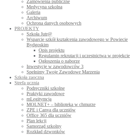
Zamówienia publiczne
Medycyna szkolna
Galeria
Archiwum
Ochrona danych osobowych
PROJEKTY
Szkoła Jutr@
Wsparcie szkół kształcenia zawodowego w Powiecie
Bydgoskim
Opis projektu
Regulamin rekrutacji i uczestnictwa w projekcie
Ogłoszenia o naborze
Inwestycje w zawodowców 3
Spełnimy Twoje Zawodowe Marzenia
Szkoła zaoczna
Strefa ucznia
Podręczniki szkolne
Praktyki zawodowe
mLegitymcja
MOLNET+ – biblioteka w chmurze
ZPE i Canva dla uczniów
Office 365 dla uczniów
Plan lekcji
Samorząd szkolny
Rozkład dzwonków