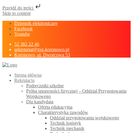
Przejdź do treści
Skip to content
Dziennik elektroniczny
Facebook
Youtube
52 382 22 46
sekretariat@zsz-koronowo.pl
Koronowo, ul. Dworcowa 53
Strona główna
Rekrutacja
Podręczniki szkolne
Próba sprawności fizycznej – Oddział Przygotowania
Wojskowego
Dla kandydata
Oferta edukacyjna
Charakterystyka zawodów
Oddział przygotowania wojskowego
Technik logistyk
Technik mechanik