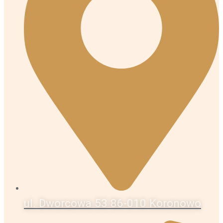
ul. Dworcowa 53 86-010 Koronowo