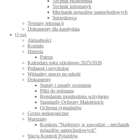
Technik ekonomista
Technik informatyk
Mechanik pojazdów samochodowych
Sprzedawca
Terminy rekrutacji
Dokumenty dla kandydata
O nas
Aktualności
Kontakt
Historia
Patron
Kalendarz roku szkolnego 2025/2026
Pedagog i psycholog
Wirtualny spacer po szkole
Dokumenty
Statuty i zasady oceniania
Pliki do pobrania
Regulamin monitoringu wizyjnego
Standardy Ochrony Małoletnich
Ochrona sygnalistów
Grono pedagogiczne
Warsztaty
Konkurs “Najlepszy w zawodzie – mechanik
pojazdów samochodowych”
Stacja Kontroli Pojazdów