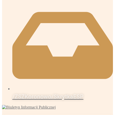
/ZSZKoronowo/SkrytkaESP