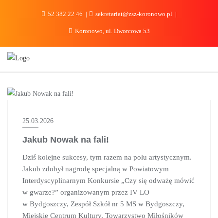
do
treści
52 382 22 46
sekretariat@zsz-koronowo.pl
Koronowo, ul. Dworcowa 53
AKTUALNOŚCI
25.03.2026
Jakub Nowak na fali!
Dziś kolejne sukcesy, tym razem na polu artystycznym.
Jakub zdobył nagrodę specjalną w Powiatowym
Interdyscyplinarnym Konkursie „Czy się odważę mówić
w gwarze?” organizowanym przez IV LO
w Bydgoszczy, Zespół Szkół nr 5 MS w Bydgoszczy,
Miejskie Centrum Kultury, Towarzystwo Miłośników