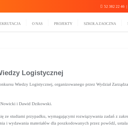
52 382 22 46
EKRUTACJA
O NAS
PROJEKTY
SZKOŁA ZAOCZNA
 Wiedzy Logistycznej
i Konkursu Wiedzy Logistycznej, organizowanego przez Wydział Zarządz
 Nowicki i Dawid Dzikowski.
ię ze studiami przypadku, wymagającymi rozwiązywania zadań z zakres
nia i wydawania
materiałów dla poszkodowanych przez powódź, ustala