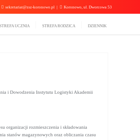
sekretariat@zsz-koronowo.pl
Koronowo, ul. Dworcowa 53
STREFA UCZNIA
STREFA RODZICA
DZIENNIK
ania i Dowodzenia Instytutu Logistyki Akademii
u organizacji rozmieszczenia i składowania
nia stanów magazynowych oraz obliczania czasu