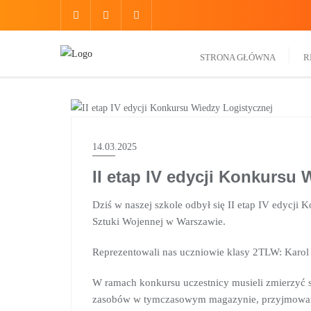
do
treści
STRONA GŁÓWNA
R
AKTUALNOŚCI
14.03.2025
II etap IV edycji Konkursu
Dziś w naszej szkole odbył się II etap IV edycj
Sztuki Wojennej w Warszawie.
Reprezentowali nas uczniowie klasy 2TLW: Karol
W ramach konkursu uczestnicy musieli zmierzyć s
zasobów w tymczasowym magazynie, przyjmowa