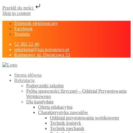
Przejdź do treści
Skip to content
Dziennik elektroniczny
Facebook
Youtube
52 382 22 46
sekretariat@zsz-koronowo.pl
Koronowo, ul. Dworcowa 53
Strona główna
Rekrutacja
Podręczniki szkolne
Próba sprawności fizycznej – Oddział Przygotowania
Wojskowego
Dla kandydata
Oferta edukacyjna
Charakterystyka zawodów
Oddział przygotowania wojskowego
Technik logistyk
Technik mechanik