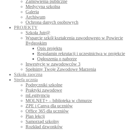
Zamówienia publiczne
Medycyna szkolna
Galeria
Archiwum
Ochrona danych osobowych
PROJEKTY
Szkoła Jutr@
Wsparcie szkół kształcenia zawodowego w Powiecie
Bydgoskim
Opis projektu
Regulamin rekrutacji i uczestnictwa w projekcie
Ogłoszenia o naborze
Inwestycje w zawodowców 3
Spełnimy Twoje Zawodowe Marzenia
Szkoła zaoczna
Strefa ucznia
Podręczniki szkolne
Praktyki zawodowe
mLegitymcja
MOLNET+ – biblioteka w chmurze
ZPE i Canva dla uczniów
Office 365 dla uczniów
Plan lekcji
Samorząd szkolny
Rozkład dzwonków