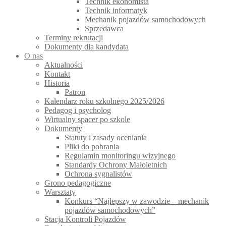
Technik ekonomista
Technik informatyk
Mechanik pojazdów samochodowych
Sprzedawca
Terminy rekrutacji
Dokumenty dla kandydata
O nas
Aktualności
Kontakt
Historia
Patron
Kalendarz roku szkolnego 2025/2026
Pedagog i psycholog
Wirtualny spacer po szkole
Dokumenty
Statuty i zasady oceniania
Pliki do pobrania
Regulamin monitoringu wizyjnego
Standardy Ochrony Małoletnich
Ochrona sygnalistów
Grono pedagogiczne
Warsztaty
Konkurs “Najlepszy w zawodzie – mechanik
pojazdów samochodowych”
Stacja Kontroli Pojazdów