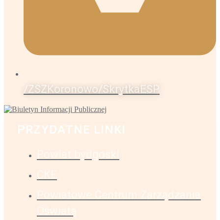
/ZSZKoronowo/SkrytkaESP
PRZYDATNE LINKI
Powiat bydgoski
CKE
Powiatowe Centrum Zarządzania
Oświatą