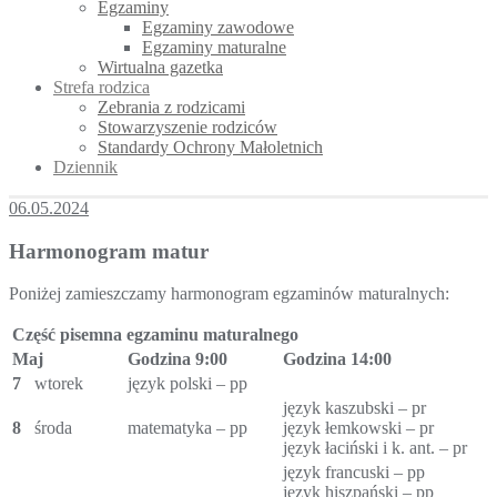
Egzaminy
Egzaminy zawodowe
Egzaminy maturalne
Wirtualna gazetka
Strefa rodzica
Zebrania z rodzicami
Stowarzyszenie rodziców
Standardy Ochrony Małoletnich
Dziennik
06.05.2024
Harmonogram matur
Poniżej zamieszczamy harmonogram egzaminów maturalnych:
Część pisemna egzaminu maturalnego
Maj
Godzina 9:00
Godzina 14:00
7
wtorek
język polski – pp
język kaszubski – pr
8
środa
matematyka – pp
język łemkowski – pr
język łaciński i k. ant. – pr
język francuski – pp
język hiszpański – pp