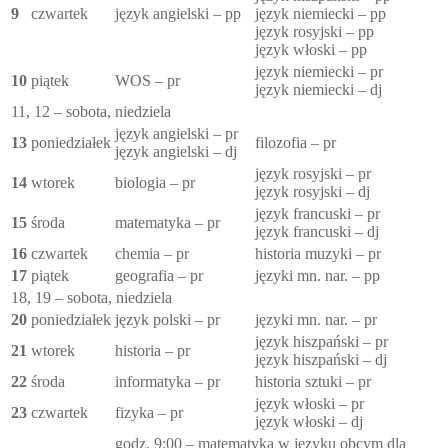
9
czwartek
język angielski – pp
język niemiecki – pp
język rosyjski – pp
język włoski – pp
język niemiecki – pr
10
piątek
WOS – pr
język niemiecki – dj
11, 12 – sobota, niedziela
język angielski – pr
13
poniedziałek
filozofia – pr
język angielski – dj
język rosyjski – pr
14
wtorek
biologia – pr
język rosyjski – dj
język francuski – pr
15
środa
matematyka – pr
język francuski – dj
16
czwartek
chemia – pr
historia muzyki – pr
17
piątek
geografia – pr
języki mn. nar. – pp
18, 19 – sobota, niedziela
20
poniedziałek
język polski – pr
języki mn. nar. – pr
język hiszpański – pr
21
wtorek
historia – pr
język hiszpański – dj
22
środa
informatyka – pr
historia sztuki – pr
język włoski – pr
23
czwartek
fizyka – pr
język włoski – dj
godz. 9:00 – matematyka w języku obcym dla