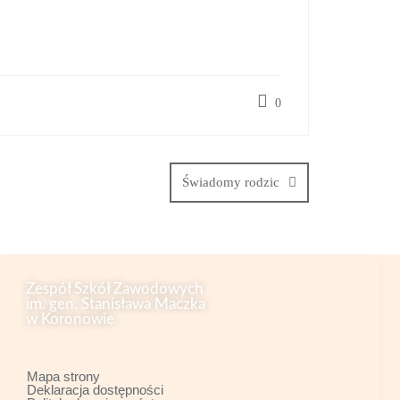
0
Świadomy rodzic
Zespół Szkół Zawodowych
im. gen. Stanisława Maczka
w Koronowie
Mapa strony
Deklaracja dostępności