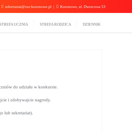
sekretariat@zsz-koronowo.pl
Koronowo, ul. Dworcowa 53
STREFA UCZNIA
STREFA RODZICA
DZIENNIK
czniów do udziału w konkursie.
jcie i zdobywajcie nagrody.
 lub sekretariat).