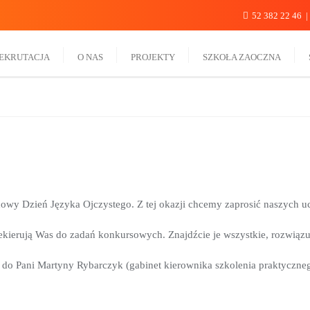
52 382 22 46
EKRUTACJA
O NAS
PROJEKTY
SZKOŁA ZAOCZNA
owy Dzień Języka Ojczystego. Z tej okazji chcemy zaprosić naszych u
zekierują Was do zadań konkursowych. Znajdźcie je wszystkie, rozwiązu
do Pani Martyny Rybarczyk (gabinet kierownika szkolenia praktycznego