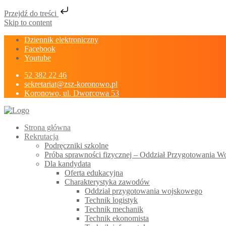
Przejdź do treści
Skip to content
Dziennik elektroniczny
Facebook
Youtube
52 382 22 46
sekretariat@zsz-koronowo.pl
Koronowo, ul. Dworcowa 53
Strona główna
Rekrutacja
Podręczniki szkolne
Próba sprawności fizycznej – Oddział Przygotowania 
Dla kandydata
Oferta edukacyjna
Charakterystyka zawodów
Oddział przygotowania wojskowego
Technik logistyk
Technik mechanik
Technik ekonomista