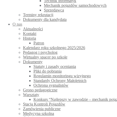
Technik informatyk
Mechanik pojazdów samochodowych
Sprzedawca
Terminy rekrutacji
Dokumenty dla kandydata
O nas
Aktualności
Kontakt
Historia
Patron
Kalendarz roku szkolnego 2025/2026
Pedagog i psycholog
Wirtualny spacer po szkole
Dokumenty
Statuty i zasady oceniania
Pliki do pobrania
Regulamin monitoringu wizyjnego
Standardy Ochrony Małoletnich
Ochrona sygnalistów
Grono pedagogiczne
Warsztaty
Konkurs “Najlepszy w zawodzie – mechanik po
Stacja Kontroli Pojazdów
Zamówienia publiczne
Medycyna szkolna