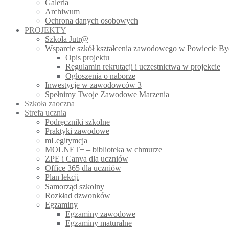
Galeria
Archiwum
Ochrona danych osobowych
PROJEKTY
Szkoła Jutr@
Wsparcie szkół kształcenia zawodowego w Powiecie B
Opis projektu
Regulamin rekrutacji i uczestnictwa w projekcie
Ogłoszenia o naborze
Inwestycje w zawodowców 3
Spełnimy Twoje Zawodowe Marzenia
Szkoła zaoczna
Strefa ucznia
Podręczniki szkolne
Praktyki zawodowe
mLegitymcja
MOLNET+ – biblioteka w chmurze
ZPE i Canva dla uczniów
Office 365 dla uczniów
Plan lekcji
Samorząd szkolny
Rozkład dzwonków
Egzaminy
Egzaminy zawodowe
Egzaminy maturalne